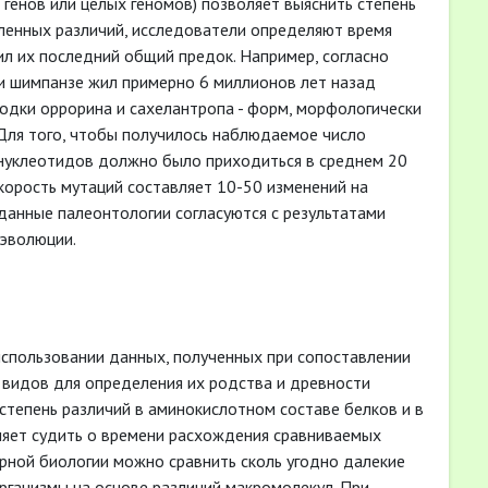
генов или целых геномов) позволяет выяснить степень
пленных различий, исследователи определяют время
ил их последний общий предок. Например, согласно
и шимпанзе жил примерно 6 миллионов лет назад
ходки оррорина и сахелантропа - форм, морфологически
 Для того, чтобы получилось наблюдаемое число
нуклеотидов должно было приходиться в среднем 20
скорость мутаций составляет 10-50 изменений на
данные палеонтологии согласуются с результатами
 эволюции.
спользовании данных, полученных при сопоставлении
 видов для определения их родства и древности
степень различий в аминокислотном составе белков и в
яет судить о времени расхождения сравниваемых
ной биологии можно сравнить сколь угодно далекие
организмы на основе различий макромолекул. При