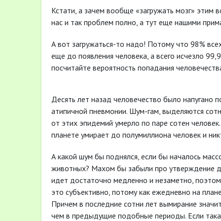
Кстати, а зачем вообще «загружать мозг» этим в
нас и так проблем полно, а тут еще нашими при
А вот загружаться-то надо! Потому что 98% все
еще до появления человека, а всего исчезло 99
посчитайте вероятность попадания человечества
Десять лет назад человечество было напугано 
атипичной пневмонии. Шум-гам, выделяются сотн
от этих эпидемий умерло по паре сотен человек.
планете умирает до полумиллиона человек и никт
А какой шум бы поднялся, если бы началось масс
животных? Махом бы забыли про утверждение де
идет достаточно медленно и незаметно, поэтом
это субъективно, потому как ежедневно на план
Причем в последние сотни лет вымирание значит
чем в предыдущие подобные периоды. Если такая