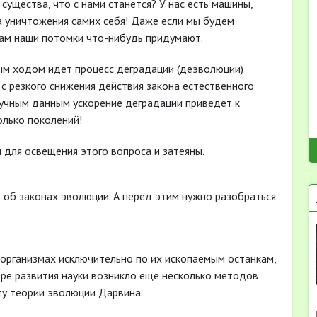
существа, что с нами станется? У нас есть машины,
 уничтожения самих себя! Даже если мы будем
 там наши потомки что-нибудь придумают.
ным ходом идет процесс деградации (деэволюции)
д с резкого снижения действия закона естественного
учным данным ускорение деградации приведет к
олько поколений!
 для освещения этого вопроса и затеяны.
ь об законах эволюции. А перед этим нужно разобраться
 организмах исключительно по их ископаемым останкам,
ере развития науки возникло еще несколько методов
ту теории эволюции Дарвина.