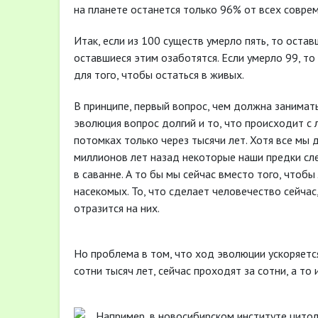
на планете останется только 96% от всех совре
Итак, если из 100 существ умерло пять, то остав
оставшиеся этим озаботятся. Если умерло 99, то
для того, чтобы остаться в живых.
В принципе, первый вопрос, чем должна занимат
эволюция вопрос долгий и то, что происходит с
потомках только через тысячи лет. Хотя все мы
миллионов лет назад некоторые наши предки сле
в саванне. А то бы мы сейчас вместо того, чтобы
насекомых. То, что сделает человечество сейчас
отразится на них.
Но проблема в том, что ход эволюции ускоряется
сотни тысяч лет, сейчас проходят за сотни, а то и
Например, в новосибирском институте цитол