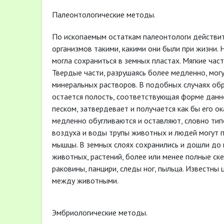
Палеонтологические методы.
По ископаемым остаткам палеонтологи действит
организмов такими, какими они были при жизни. 
могла сохраниться в земных пластах. Мягкие час
Твердые части, разрушаясь более медленно, мог
минеральных растворов. В подобных случаях обр
остается полость, соответствующая форме данно
песком, затвердевает и получается как бы его о
медленно обугливаются и оставляют, словно типо
воздуха и воды трупы животных и людей могут п
мышцы. В земных слоях сохранились и дошли до
животных, растений, более или менее полные скел
раковины, панцири, следы ног, пыльца. Известны
между животными.
Эмбриологические методы.