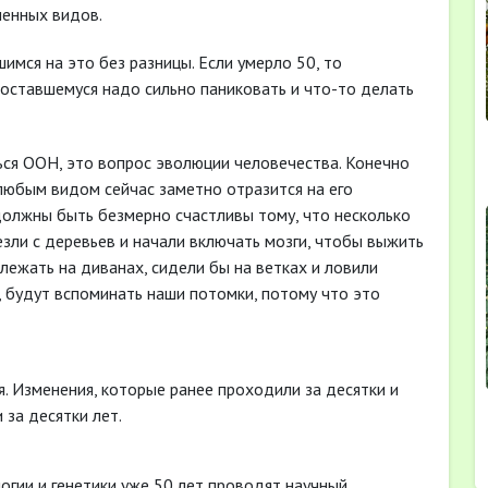
менных видов.
шимся на это без разницы. Если умерло 50, то
 оставшемуся надо сильно паниковать и что-то делать
ься ООН, это вопрос эволюции человечества. Конечно
 любым видом сейчас заметно отразится на его
 должны быть безмерно счастливы тому, что несколько
зли с деревьев и начали включать мозги, чтобы выжить
 лежать на диванах, сидели бы на ветках и ловили
, будут вспоминать наши потомки, потому что это
. Изменения, которые ранее проходили за десятки и
 за десятки лет.
огии и генетики уже 50 лет проводят научный