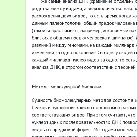
же самый анализ ДНК (сравнение отдельных 
родства между видами, а зная количество нако
расхождения двух видов, то есть время, когда ж
данным палеонтологии, общий предок человека 
(такой возраст имеют, например, ископаемые на
близких к общему предку человека и шимпанзе).
различий между геномами, на каждый миллиард 
изменений за одно поколение. Сегодня у людей 
каждый миллиард нуклеотидов за одно, то есть 
анализа ДНК, в строгом соответствии с теорией
Методы молекулярной биологии.
Сущность биомолекулярных методов состоит в и
белков и нуклеиновых кислот организмов разных
соответствующих видов. При этом считают, что 
нуклеотидных последовательностях ДНК позвол
видов от предковой формы. Методами молекуляр
организмы – растения, животные, грибы и микро