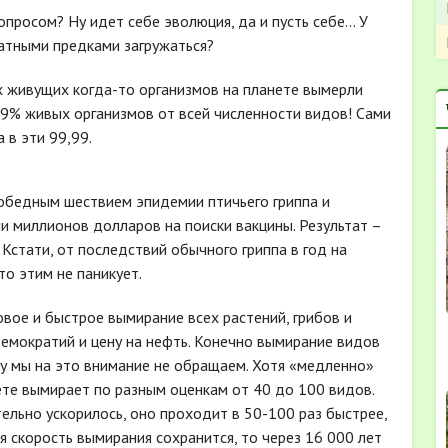
опросом? Ну идет себе эволюция, да и пусть себе… У
матными предками загружаться?
х живущих когда-то организмов на планете вымерли
,99% живых организмов от всей численности видов! Сами
 в эти 99,99.
победным шествием эпидемии птичьего гриппа и
и миллионов долларов на поиски вакцины. Результат –
 Кстати, от последствий обычного гриппа в год на
о этим не паникует.
овое и быстрое вымирание всех растений, грибов и
мократий и цену на нефть. Конечно вымирание видов
у мы на это внимание не обращаем. Хотя «медленно»
ете вымирает по разным оценкам от 40 до 100 видов.
ельно ускорилось, оно проходит в 50-100 раз быстрее,
 скорость вымирания сохранится, то через 16 000 лет