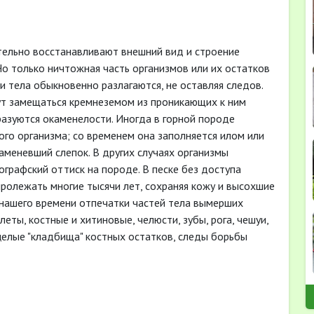
ельно восстанавливают внешний вид и строение
Но только ничтожная часть организмов или их остатков
ти тела обыкновенно разлагаются, не оставляя следов.
ут замещаться кремнеземом из проникающих к ним
азуются окаменелости. Иногда в горной породе
го организма; со временем она заполняется илом или
каменевший слепок. В других случаях организмы
графский оттиск на породе. В песке без доступа
ролежать многие тысячи лет, сохраняя кожу и высохшие
 нашего времени отпечатки частей тела вымерших
еты, костные и хитиновые, челюсти, зубы, рога, чешуи,
 целые "кладбища" костных остатков, следы борьбы