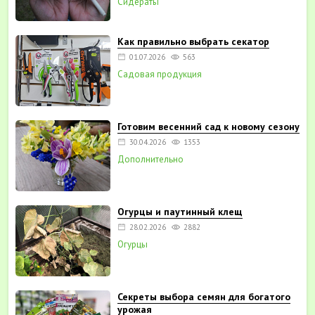
Сидераты
Как правильно выбрать секатор
01.07.2026
563
Садовая продукция
Готовим весенний сад к новому сезону
30.04.2026
1353
Дополнительно
Огурцы и паутинный клещ
28.02.2026
2882
Огурцы
Секреты выбора семян для богатого
урожая