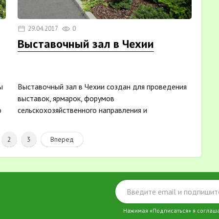
29.04.2017
0
Выставочный зал в Чехии
ы
Выставочный зал в Чехии создан для проведения
выставок, ярмарок, форумов
о
сельскохозяйственного направления и
ландшафтного дизайна. Зал под открыты...
2
3
Вперед
Нажимая «Подписаться» я соглаш