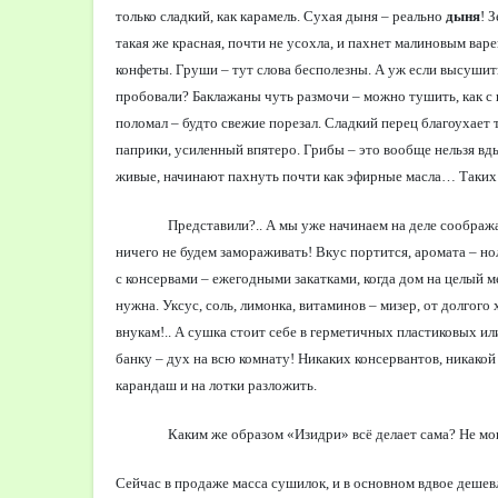
только сладкий, как карамель. Сухая дыня – реально
дыня
! 
такая же красная, почти не усохла, и пахнет малиновым вар
конфеты. Груши – тут слова бесполезны. А уж если высушит
пробовали? Баклажаны чуть размочи – можно тушить, как с
поломал – будто свежие порезал. Сладкий перец благоухает т
паприки, усиленный впятеро. Грибы – это вообще нельзя вд
живые, начинают пахнуть почти как эфирные масла… Таких н
Представили?.. А мы уже начинаем на деле сообража
ничего не будем замораживать! Вкус портится, аромата – но
с консервами – ежегодными закатками, когда дом на целый
нужна. Уксус, соль, лимонка, витаминов – мизер, от долгого 
внукам!.. А сушка стоит себе в герметичных пластиковых и
банку – дух на всю комнату! Никаких консервантов, никакой
карандаш и на лотки разложить.
Каким же образом «Изидри» всё делает сама? Не мог
Сейчас в продаже масса сушилок, и в основном вдвое дешевл