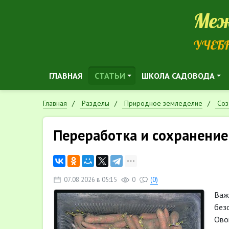
Меж
УЧЕБ
ГЛАВНАЯ
СТАТЬИ
ШКОЛА САДОВОДА
Главная
Разделы
Природное земледелие
Cоз
Переработка и сохранение
07.08.2026 в 05:15
0
(0)
Важ
без
Ово