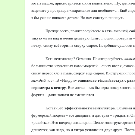
кота в мешке, присмотритесь к ним внимательно. Ну, для нача
зацените у продавцов «выраженье лиц необщее»… Ещё спроси
я бы уже не вникал в детали. Но вам советую вникнуть.
Прежде всего, поинтересуйтесь:
а есть ли в ней, с
такую же на вид и очень дешёвую. Благо, пошли проверять – 
печку: снизу всё горит, а сверху сырое. Подобные сушилки п
Есть вентилятор? Отлично. Поинтересуйтесь,
каким
большинстве изученных нами моделей – снизу вверх, сквозь 
снизу пересохло в пыль, сверху ещё сырое. Инструкции поро
каждый час
». В «Изидри»
одинаково тёплый воздух с рав
периметра к центру
. Все лотки – как бы одна поверхность:
фрукты – даже запахи не смешаются.
Кстати,
об эффективности вентилятора
. Обычная н
фермерской модели – все двадцать, а для трав – тридцать. О
«решётка». Это шедевр инженерии. Целое конструкторское 
движутся, как надо, но и хитро усиливают друг друга. Пос