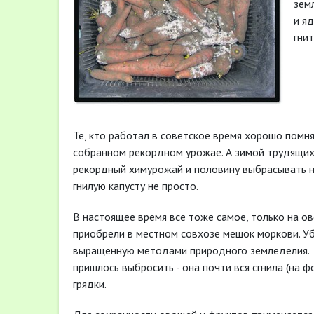
зем
и я
гни
Те, кто работал в советское время хорошо помн
собранном рекордном урожае. А зимой трудящих
рекордный химурожай и половину выбрасывать на 
гнилую капусту не просто.
В настоящее время все тоже самое, только на о
приобрели в местном совхозе мешок моркови. Уб
выращенную методами природного земледелия.
пришлось выбросить - она почти вся сгнила (на ф
грядки.