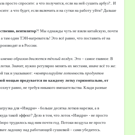
ла просто спросите: а что получится, если на ней сушить арбуз?.. И
те: а что будет, если включить и на сутки на работу уйти? Дальше
обственно, вентилятор
?! Мы однажды чуть не взяли китайскую, почти
а там один ТЭН-нагреватель! Это всё равно, что поставить её на
роизводят и в России.
 именно образом движется тёплый воздух.
Это – самое главное.
В
лотки. Значит, нужно регулярно менять их местами, иначе всё то же:
й так и указывают: «
контролируйте готовность продуктов
ной мощью продувается по каждому лотку горизонтально, от
 сохнут равно, не требуя никакого вмешательства. Клади разные
агрузка для «Изидри» - больше десятка лотков нарезки, а в
ткуда такой эффект? Дело в том, что лоток «Изидри» - не просто
бюро трудилось над ним почти год. Потоки воздуха не просто
тавьте ладошку над работающей сушилкой – сами убедитесь.