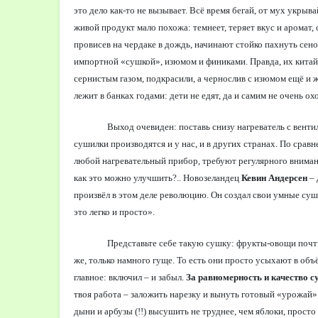
это дело как-то не вызывает. Всё время бегай, от мух укрыва
живой продукт мало похожа: темнеет, теряет вкус и аромат,
провисев на чердаке в дождь, начинают стойко пахнуть сен
импортной «сушкой», изюмом и финиками. Правда, их китайс
сернистым газом, подкрасили, а чернослив с изюмом ещё и 
лежит в банках годами: дети не едят, да и самим не очень охо
Выход очевиден: поставь снизу нагреватель с венти
сушилки производятся и у нас, и в других странах. По срав
любой нагревательный прибор, требуют регулярного внимани
как это можно улучшить?.. Новозеландец
Кевин Андерсен
– 
произвёл в этом деле революцию. Он создал свои умные суш
это легко и просто».
Представьте себе такую сушку: фрукты-овощи почти
же, только намного гуще. То есть они просто усыхают в объё
главное: включил – и забыл.
За равномерность и качество 
твоя работа – заложить нарезку и вынуть готовый «урожай
дыни и арбузы (!!) высушить не труднее, чем яблоки, просто