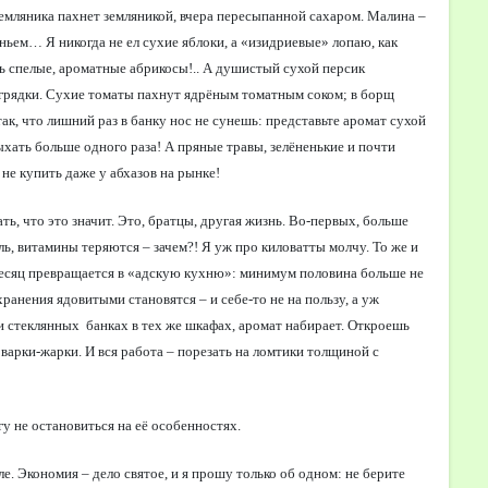
Земляника пахнет земляникой, вчера пересыпанной сахаром. Малина –
еньем… Я никогда не ел сухие яблоки, а «изидриевые» лопаю, как
ь спелые, ароматные абрикосы!.. А душистый сухой персик
 грядки. Сухие томаты пахнут ядрёным томатным соком; в борщ
ак, что лишний раз в банку нос не сунешь: представьте аромат сухой
ыхать больше одного раза! А пряные травы, зелёненькие и почти
е купить даже у абхазов на рынке!
ть, что это значит. Это, братцы, другая жизнь. Во-первых, больше
ль, витамины теряются – зачем?! Я уж про киловатты молчу. То же и
 месяц превращается в «адскую кухню»: минимум половина больше не
хранения ядовитыми становятся – и себе-то не на пользу, а уж
ли стеклянных
банках в тех же шкафах, аромат набирает. Откроешь
 варки-жарки. И вся работа – порезать на ломтики толщиной с
у не остановиться на её особенностях.
е. Экономия – дело святое, и я прошу только об одном: не берите