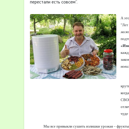
перестали есть совсем”.
А эт
"Лет
можн
подт
«Из
и
кажд
зако
нови
крут
когд
СВОБ
отли
чуде 
Мы все привыкли сушить излишки урожая – фрукты и 