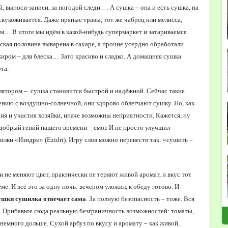
й, выноси-заноси, за погодой следи … А сушка – она и есть сушка, на
 скукоживается. Даже пряные травы, тот же чабрец или мелисса,
ом… В итоге мы идём в какой-нибудь супермаркет и затариваемся
кая половина выварена в сахаре, а прочие усердно обработали
жиром – для блеска… Зато красиво и сладко. А домашняя сушка
та.
лятором –
сушка становится быстрой и надёжной. Сейчас такие
нению с воздушно-солнечной, они здорово облегчают сушку. Но, как
я и участия хозяйки, иначе возможны неприятности. Кажется, ну
добрый гений нашего времени – смог. И не просто улучшил –
илки «Изидри» (
Ezidri
). Игру слов можно перевести так: «сушить –
 не меняют цвет, практически не теряют живой аромат, и вкус тот
ме. И всё это за одну ночь: вечером уложил, к обеду готово. И
сушки сушилка отвечает сама
. За полную безопасность – тоже. Вся
». Прибавьте сюда реальную безграничность возможностей: томаты,
 немного дольше. Сухой арбуз по вкусу и аромату – как живой,