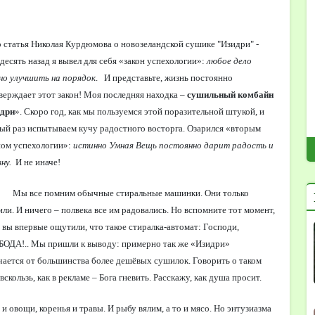
о статья Николая Курдюмова о новозеландской сушике "Изидри" -
 десять назад я вывел для себя «закон успехологии»:
любое дело
о улучшить на порядок
. И представьте, жизнь постоянно
верждает этот закон! Моя последняя находка –
сушильный комбайн
дри
». Скоро год, как мы пользуемся этой поразительной штукой, и
ый раз испытываем кучу радостного восторга. Озарился «вторым
ном успехологии»:
истинно Умная Вещь постоянно дарит радость и
зну.
И не иначе!
Мы все помним обычные стиральные машинки. Они только
или. И ничего – полвека все им радовались. Но вспомните тот момент,
а вы впервые ощутили, что такое стиралка-автомат: Господи,
ОДА!.. Мы пришли к выводу: примерно так же «Изидри»
чается от большинства более дешёвых сушилок. Говорить о таком
вскользь, как в рекламе – Бога гневить. Расскажу, как душа просит.
овощи, коренья и травы. И рыбу вялим, а то и мясо. Но энтузиазма