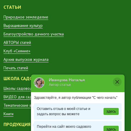
СТАТЬИ
Природное земледелие
Выращивание культур
Благоустройство дачного участка
АВТОРЫ статей
Клуб «Сияние»
Архив выпусков журнала
Печать статей
ШКОЛА САДОВОДА
Иванцова Наталья
Автор статьи
Школы садоводов в регионах
ВИДЕО для садоводов
Здравствуйте, я автор публикации "С чего начать"
Тематические вестники
Оставить отзыв о моей статье и
здесь
Книги
задать вопрос вы можете
ПРОДУКЦИЯ
Перейти на сайт моего садового
здесь