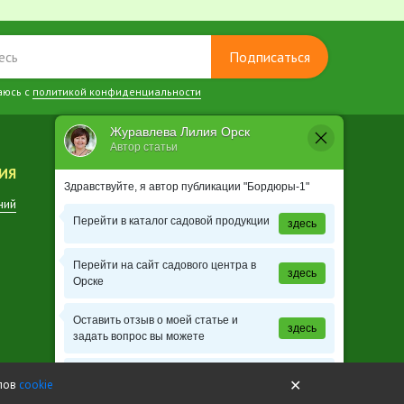
Подписаться
аюсь с
политикой конфиденциальности
Журавлева Лилия Орск
Автор статьи
ИЯ
КОНТАКТЫ
Здравствуйте, я автор публикации "Бордюры-1"
ний
Заказ растений
Перейти в каталог садовой продукции
здесь
Перейти на сайт садового центра в
здесь
Орске
Оставить отзыв о моей статье и
здесь
задать вопрос вы можете
Узнать расписание школы садоводов
здесь
✕
йлов
cookie