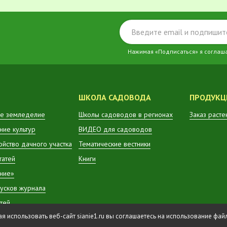
Нажимая «Подписаться» я соглаш
ШКОЛА САДОВОДА
ПРОДУКЦ
е земледелие
Школы садоводов в регионах
Заказ расте
ие культур
ВИДЕО для садоводов
ойство дачного участка
Тематические вестники
татей
Книги
ние»
усков журнала
атей
 использовать веб-сайт sianie1.ru вы соглашаетесь на использование фа