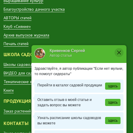
Выращивание культур
Благоустройство дачного участка
АВТОРЫ статей
Клуб «Сияние»
Архив выпусков журнала
Печать статей
Кривенков Сергей
ШКОЛА САДОВОДА
Автор статьи
Школы садоводов в регионах
Здравствуйте, я автор публикации "Если нет мульчи,
ВИДЕО для садоводов
то помогут сидераты"
Тематические вестники
Перейти в каталог садовой продукции
здесь
Книги
Оставить отзыв о моей статье и
ПРОДУКЦИЯ
здесь
задать вопрос вы можете
Заказ растений
Узнать расписание школы садоводов
здесь
КОНТАКТЫ
вы можете