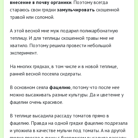
внесение в почву органики
. Поэтому всегда
стараюсь свои грядки
замульчировать
скошенной
травой или соломой.
А этой весной мне муж подарил поликарбонатную
теплицу. И для теплицы скошенной травы мне не
хватило. Поэтому решила провести небольшой
эксперимент.
На многих грядках, в том числе и в новой теплице,
ранней весной посеяла сидераты.
В основном сеяла
фацелию
, потому что после нее
можно высаживать разные культуры. Да и цветение у
фацелии очень красивое.
В теплице высадила рассаду томатов прямо в
фацелию. Правда на одной грядке фацелию подрезала
и уложила в качестве мульчи под томаты. А на другой
грядке просто в лунку с биогумусом высадила рассаду,