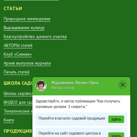
СТАТЬИ
Природное земледелие
Выращивание культур
Благоустройство дачного участка
АВТОРЫ статей
Клуб «Сияние»
Архив выпусков журнала
Печать статей
ШКОЛА САДОВОДА
Журавлева Лилия Орск
Автор статьи
Школы садоводов в регионах
Здравствуйте, я автор публикации "Как получать
ВИДЕО для садоводов
огромные урожаи. 3 секрета."
Тематические вестники
Перейти в каталог садовой продукции
здесь
Книги
ПРОДУКЦИЯ
Перейти на сайт садового центра в
здесь