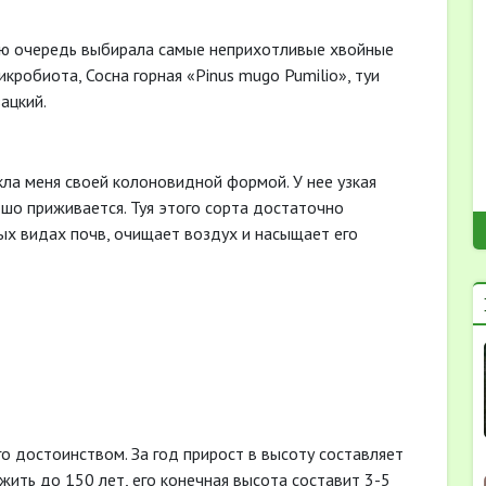
вую очередь выбирала самые неприхотливые хвойные
кробиота, Сосна горная «Pinus mugo Pumilio», туи
ацкий.
кла меня своей колоновидной формой. У нее узкая
ошо приживается. Туя этого сорта достаточно
ых видах почв, очищает воздух и насыщает его
го достоинством. За год прирост в высоту составляет
ожить до 150 лет, его конечная высота составит 3-5