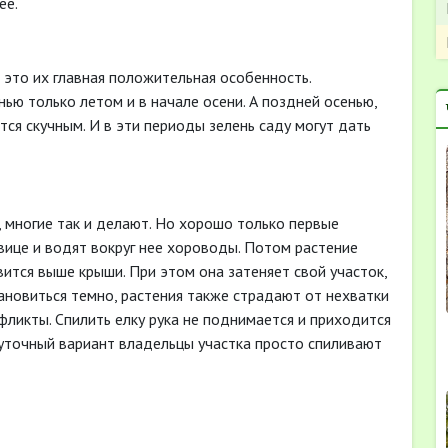
ее.
 это их главная положительная особенность.
ью только летом и в начале осени. А поздней осенью,
ится скучным. И в эти периоды зелень саду могут дать
, многие так и делают. Но хорошо только первые
авице и водят вокруг нее хороводы. Потом растение
вится выше крыши. При этом она затеняет свой участок,
тановиться темно, растения также страдают от нехватки
нфликты. Спилить елку рука не поднимается и приходится
уточный вариант владельцы участка просто спиливают