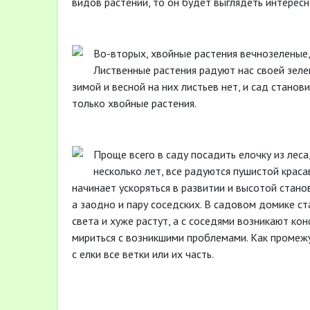
видов растений, то он будет выглядеть интересн
Во-вторых, хвойные растения вечнозеленые,
Лиственные растения радуют нас своей зелен
зимой и весной на них листьев нет, и сад станов
только хвойные растения.
Проще всего в саду посадить елочку из леса
несколько лет, все радуются пушистой крас
начинает ускоряться в развитии и высотой стано
а заодно и пару соседских. В садовом домике с
света и хуже растут, а с соседями возникают ко
мириться с возникшими проблемами. Как промеж
с елки все ветки или их часть.