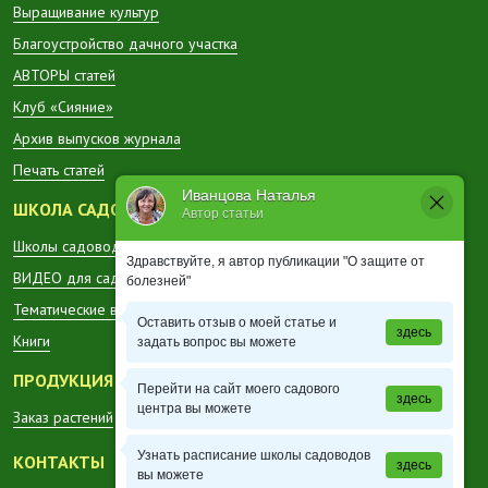
Выращивание культур
Благоустройство дачного участка
АВТОРЫ статей
Клуб «Сияние»
Архив выпусков журнала
Печать статей
Иванцова Наталья
ШКОЛА САДОВОДА
Автор статьи
Школы садоводов в регионах
Здравствуйте, я автор публикации "О защите от
ВИДЕО для садоводов
болезней"
Тематические вестники
Оставить отзыв о моей статье и
здесь
Книги
задать вопрос вы можете
ПРОДУКЦИЯ
Перейти на сайт моего садового
здесь
центра вы можете
Заказ растений
Узнать расписание школы садоводов
КОНТАКТЫ
здесь
вы можете