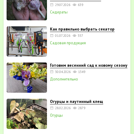
29.07.2026
639
Сидераты
Как правильно выбрать секатор
01.07.2026
557
Садовая продукция
Готовим весенний сад к новому сезону
30.04.2026
1349
Дополнительно
Огурцы и паутинный клещ
28.02.2026
2879
Огурцы