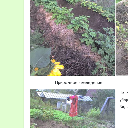
Природное земледелие Трад
На 
убо
Види