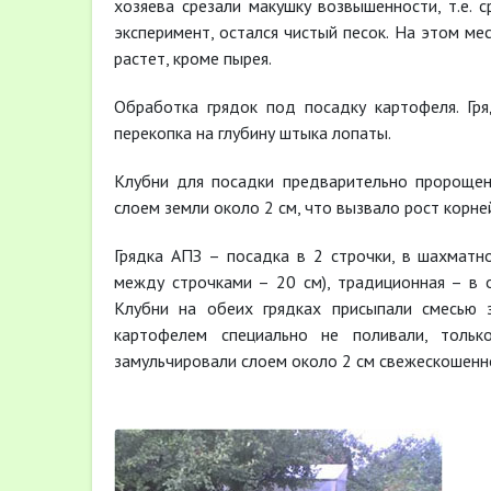
хозяева срезали макушку возвышенности, т.е. 
эксперимент, остался чистый песок. На этом мес
растет, кроме пырея.
Обработка грядок под посадку картофеля. Гр
перекопка на глубину штыка лопаты.
Клубни для посадки предварительно пророщен
слоем земли около 2 см, что вызвало рост корне
Грядка АПЗ – посадка в 2 строчки, в шахматн
между строчками – 20 см), традиционная – в 
Клубни на обеих грядках присыпали смесью з
картофелем специально не поливали, тольк
замульчировали слоем около 2 см свежескошенно