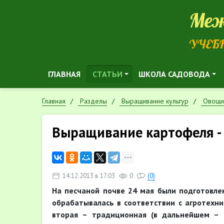
Меж
УЧЕБ
ГЛАВНАЯ
СТАТЬИ
ШКОЛА САДОВОДА
Главная
Разделы
Выращивание культур
Овощи
Выращивание картофеля -
14.12.2013 в 17:03
0
(0)
На
песчаной почве 24 мая были подготовлен
обрабатывалась в соответствии с агротехни
вторая – традиционная (в дальнейшем – Т