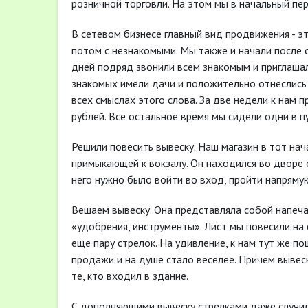
розничной торговли. На этом мы в начальный пе
В сетевом бизнесе главный вид продвижения - эт
потом с незнакомыми. Мы также и начали после 
дней подряд звонили всем знакомым и приглашал
знакомых имели дачи и положительно отнеслись
всех смыслах этого слова. За две недели к нам 
рублей. Все остальное время мы сидели одни в п
Решили повесить вывеску. Наш магазин в тот на
примыкающей к вокзалу. Он находился во дворе о
него нужно было войти во вход, пройти напрямую
Вешаем вывеску. Она представляла собой напеча
«удобрения, инструменты». Лист мы повесили на 
еще пару стрелок. На удивление, к нам тут же по
продажи и на душе стало веселее. Причем вывеск
те, кто входил в здание.
С дополняющими вывеску стрелками даже случил