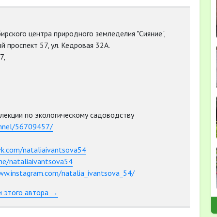
ирского центра природного земледелия "Сияние",
й проспект 57, ул. Кедровая 32А.
7,
лекции по экологическому садоводству
annel/56709457/
vk.com/nataliaivantsova54
.me/nataliaivantsova54
ww.instagram.com/natalia_ivantsova_54/
и этого автора →