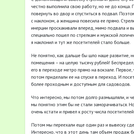
честно выполнила свою работу, но не до конца. 
повернуть во двор и спуститься в подвал. Поэто
с наклоном, а женщина повесила ее прямо. Стрел
инерции проскакивали вперед, мимо подвала и вы
специально пошел по стрелкам и мужской логичес
я наклонил и тут же посетителей стало больше.
Не понятно, как дальше бы шло наше развитие, н
помещения – на целую тысячу рублей! Беспредел
его в переходе метро прямо на вокзале. Первое, 
потом приделали ее на спуске в переход. И пос
более проходным и доступным для садоводов.
Что интересно, мы потом долго размышляли, и че
мы понятно этим бы не стали заморачиваться. Н
очень кстати и привел к росту числа посетителе
Потом мы переехали еще один раз и вывеску сде
Интересно, что в этот день там объем продаж бы