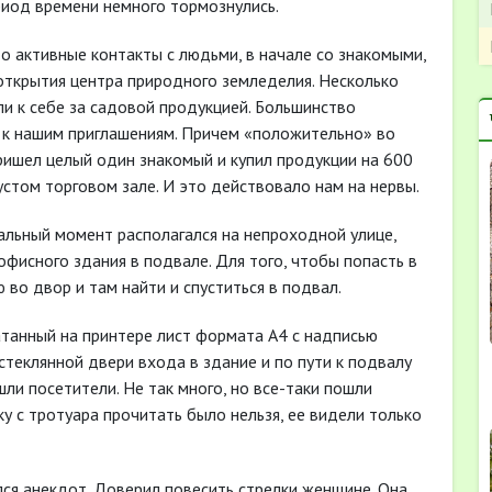
риод времени немного тормознулись.
о активные контакты с людьми, в начале со знакомыми,
открытия центра природного земледелия. Несколько
и к себе за садовой продукцией. Большинство
 к нашим приглашениям. Причем «положительно» во
пришел целый один знакомый и купил продукции на 600
устом торговом зале. И это действовало нам на нервы.
чальный момент располагался на непроходной улице,
фисного здания в подвале. Для того, чтобы попасть в
 во двор и там найти и спуститься в подвал.
танный на принтере лист формата А4 с надписью
стеклянной двери входа в здание и по пути к подвалу
шли посетители. Не так много, но все-таки пошли
у с тротуара прочитать было нельзя, ее видели только
ся анекдот. Доверил повесить стрелки женщине. Она