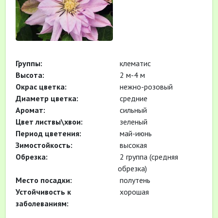
Группы:
клематис
Высота:
2 м-4 м
Окрас цветка:
нежно-розовый
Диаметр цветка:
средние
Аромат:
сильный
Цвет листвы\хвои:
зеленый
Период цветения:
май-июнь
Зимостойкость:
высокая
Обрезка:
2 группа (средняя
обрезка)
Место посадки:
полутень
Устойчивость к
хорошая
заболеваниям: