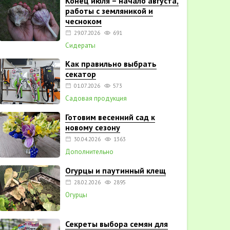
Конец июля – начало августа,
работы с земляникой и
чесноком
29.07.2026
691
Сидераты
Как правильно выбрать
секатор
01.07.2026
573
Садовая продукция
Готовим весенний сад к
новому сезону
30.04.2026
1363
Дополнительно
Огурцы и паутинный клещ
28.02.2026
2895
Огурцы
Секреты выбора семян для