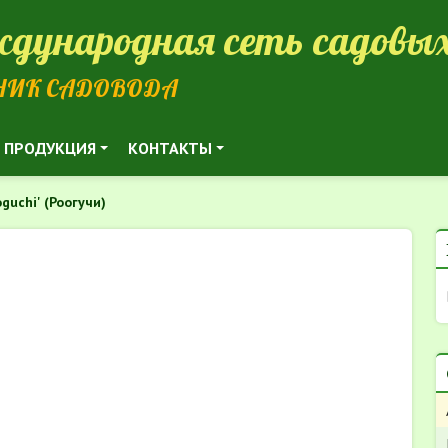
дународная сеть садовых
НИК САДОВОДА
ПРОДУКЦИЯ
КОНТАКТЫ
guchi' (Роогучи)