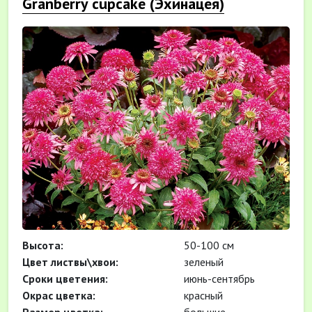
Granberry cupcake (Эхинацея)
Высота:
50-100 см
Цвет листвы\хвои:
зеленый
Cроки цветения:
июнь-сентябрь
Окрас цветка:
красный