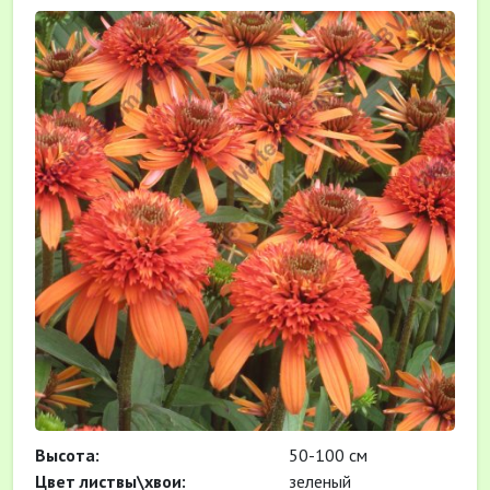
Высота:
50-100 см
Цвет листвы\хвои:
зеленый