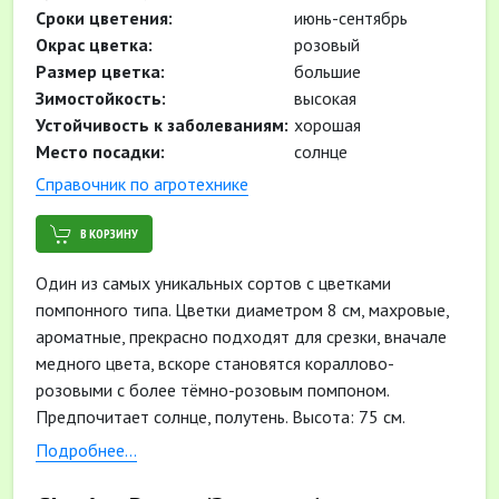
Cроки цветения:
июнь-сентябрь
Окрас цветка:
розовый
Размер цветка:
большие
Зимостойкость:
высокая
Устойчивость к заболеваниям:
хорошая
Место посадки:
солнце
Cправочник по агротехнике
В КОРЗИНУ
Один из самых уникальных сортов с цветками
помпонного типа. Цветки диаметром 8 см, махровые,
ароматные, прекрасно подходят для срезки, вначале
медного цвета, вскоре становятся кораллово-
розовыми с более тёмно-розовым помпоном.
Предпочитает солнце, полутень. Высота: 75 см.
Ширина: 70 см. Период цветения: с июня по август.
Подробнее...