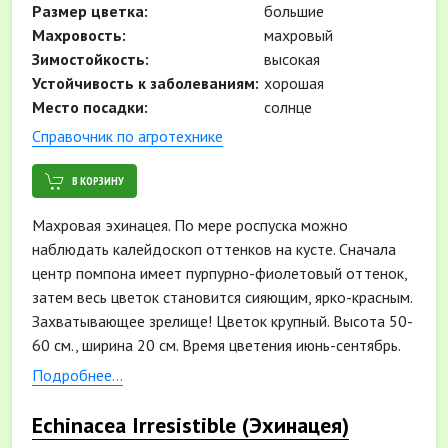
Размер цветка:
большие
Махровость:
махровый
Зимостойкость:
высокая
Устойчивость к заболеваниям:
хорошая
Место посадки:
солнце
Cправочник по агротехнике
В КОРЗИНУ
Махровая эхинацея. По мере роспуска можно
наблюдать калейдоскоп оттенков на кусте. Сначала
центр помпона имеет пурпурно-фиолетовый оттенок,
затем весь цветок становится сияющим, ярко-красным.
Захватывающее зрелище! Цветок крупный. Высота 50-
60 см., ширина 20 см. Время цветения июнь-сентябрь.
Сорт пригоден для срезки.
Подробнее...
Echinacea Irresistible (Эхинацея)