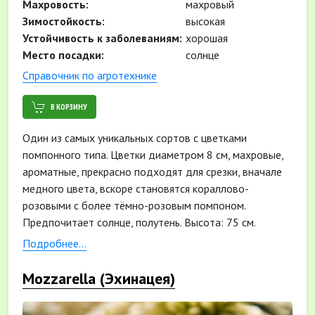
Махровость:
махровый
Зимостойкость:
высокая
Устойчивость к заболеваниям:
хорошая
Место посадки:
солнце
Cправочник по агротехнике
В КОРЗИНУ
Один из самых уникальных сортов с цветками
помпонного типа. Цветки диаметром 8 см, махровые,
ароматные, прекрасно подходят для срезки, вначале
медного цвета, вскоре становятся кораллово-
розовыми с более тёмно-розовым помпоном.
Предпочитает солнце, полутень. Высота: 75 см.
Ширина: 70 см. Период цветения: с июня по август.
Подробнее...
Mozzarella (Эхинацея)