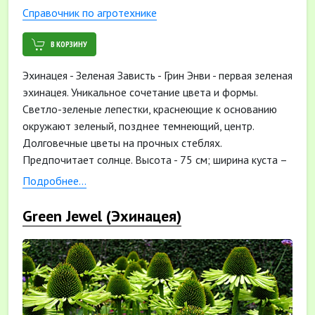
Cправочник по агротехнике
В КОРЗИНУ
Эхинацея - Зеленая Зависть - Грин Энви - первая зеленая
эхинацея. Уникальное сочетание цвета и формы.
Светло-зеленые лепестки, краснеющие к основанию
окружают зеленый, позднее темнеющий, центр.
Долговечные цветы на прочных стеблях.
Предпочитает солнце. Высота - 75 см; ширина куста –
60 см. Время цветения июнь-сентябрь.
Подробнее...
Green Jewel (Эхинацея)