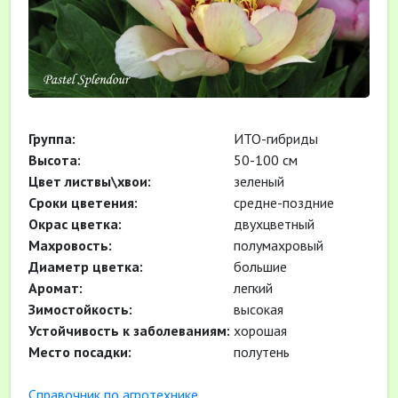
Группа:
ИТО-гибриды
Высота:
50-100 см
Цвет листвы\хвои:
зеленый
Cроки цветения:
средне-поздние
Окрас цветка:
двухцветный
Махровость:
полумахровый
Диаметр цветка:
большие
Аромат:
легкий
Зимостойкость:
высокая
Устойчивость к заболеваниям:
хорошая
Место посадки:
полутень
Cправочник по агротехнике