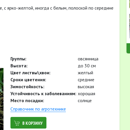
е, с ярко-желтой, иногда с белым, полоской по середине
Группы:
овсянница
Высота:
до 30 см
Цвет листвы\хвои:
желтый
Cроки цветения:
средние
Зимостойкость:
высокая
Устойчивость к заболеваниям:
хорошая
Место посадки:
солнце
Cправочник по агротехнике
В КОРЗИНУ