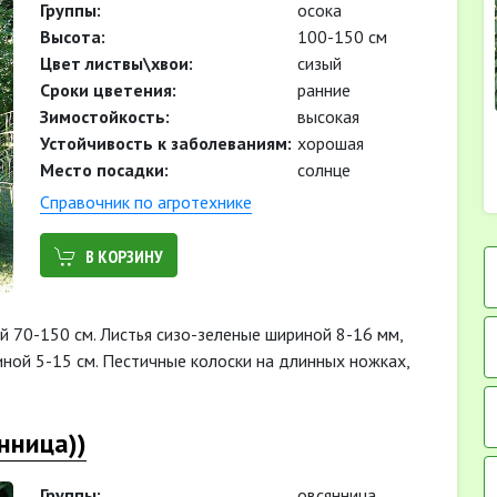
Группы:
осока
Высота:
100-150 см
Цвет листвы\хвои:
сизый
Cроки цветения:
ранние
Зимостойкость:
высокая
Устойчивость к заболеваниям:
хорошая
Место посадки:
солнце
Cправочник по агротехнике
В КОРЗИНУ
й 70-150 см. Листья сизо-зеленые шириной 8-16 мм,
иной 5-15 см. Пестичные колоски на длинных ножках,
янница))
Группы:
овсянница