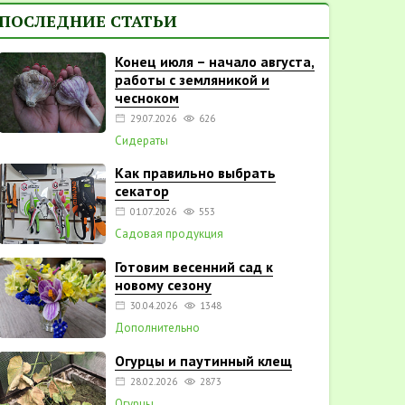
ПОСЛЕДНИЕ СТАТЬИ
Конец июля – начало августа,
работы с земляникой и
чесноком
29.07.2026
626
Сидераты
Как правильно выбрать
секатор
01.07.2026
553
Садовая продукция
Готовим весенний сад к
новому сезону
30.04.2026
1348
Дополнительно
Огурцы и паутинный клещ
28.02.2026
2873
Огурцы