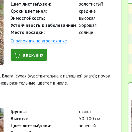
Цвет листвы\хвои:
золотистый
Cроки цветения:
средние
Зимостойкость:
высокая
Устойчивость к заболеваниям:
хорошая
Место посадки:
солнце
Cправочник по агротехнике
В КОРЗИНУ
Влага: сухая (чувствительна к излишней влаге); почва:
невыразительные; цветет в июле.
Группы:
осока
Высота:
50-100 см
Цвет листвы\хвои:
зеленый