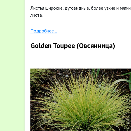
Листья широкие, дуговидные, более узкие и мягки
листа.
Цветет в июне-июле.
Подробнее...
Golden Toupee (Овсянница)