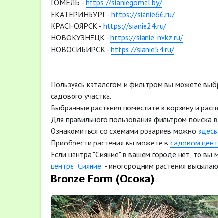
ГОМЕЛЬ -
https://sianiegomel.by/
ЕКАТЕРИНБУРГ -
https://sianie66.ru/
КРАСНОЯРСК -
https://sianie24.ru/
НОВОКУЗНЕЦК -
https://sianie-nvkz.ru/
НОВОСИБИРСК -
https://sianie54.ru/
Пользуясь каталогом и фильтром вы можете выб
садового участка.
Выбранные растения поместите в корзину и расп
Для правильного пользования фильтром поиска 
Ознакомиться со схемами розариев можно
здесь
Приобрести растения вы можете в
садовом центр
Если центра "Сияние" в вашем городе нет, то вы
центре "Сияние"
- иногородним растения высылаю
Bronze Form (Осока)