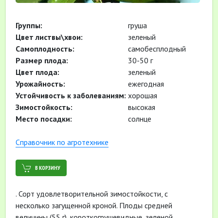
Группы:
груша
Цвет листвы\хвои:
зеленый
Самоплодность:
самобесплодный
Размер плода:
30-50 г
Цвет плода:
зеленый
Урожайность:
ежегодная
Устойчивость к заболеваниям:
хорошая
Зимостойкость:
высокая
Место посадки:
солнце
Cправочник по агротехнике
В КОРЗИНУ
. Сорт удовлетворительной зимостойкости, с
несколько загущенной кроной. Плоды средней
величины (55 г), короткогрушевидные, зеленой