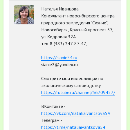
Наталья Иванцова
Консультант новосибирского центра
природного земледелия "Сияние",
Новосибирск, Красный проспект 57,
ул. Кедровая 32А.
тел. 8 (383) 247-87-47,
https://sianie54.ru
sianie2@yandex.ru
Смотрите мои видеолекции по
экологическому садоводству
https://rutube.ru/channel/56709457/
ВКонтакте -
https://vk.com/nataliaivantsova54
Телеграм -
https://t.me/nataliaivantsova54