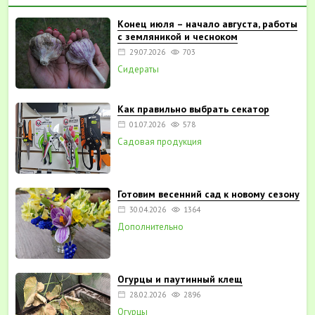
Конец июля – начало августа, работы
с земляникой и чесноком
29.07.2026
703
Сидераты
Как правильно выбрать секатор
01.07.2026
578
Садовая продукция
Готовим весенний сад к новому сезону
30.04.2026
1364
Дополнительно
Огурцы и паутинный клещ
28.02.2026
2896
Огурцы