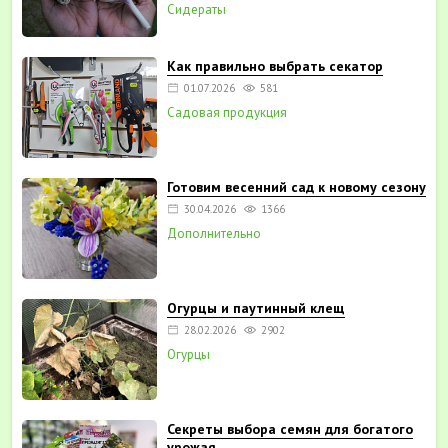
Сидераты
Как правильно выбрать секатор
01.07.2026
581
Садовая продукция
Готовим весенний сад к новому сезону
30.04.2026
1366
Дополнительно
Огурцы и паутинный клещ
28.02.2026
2902
Огурцы
Секреты выбора семян для богатого
урожая