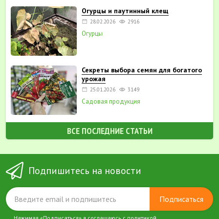
Огурцы и паутинный клещ
28.02.2026
2916
Огурцы
Секреты выбора семян для богатого
урожая
25.01.2026
3149
Садовая продукция
ВСЕ ПОСЛЕДНИЕ СТАТЬИ
Подпишитесь на новости
Подписаться
Нажимая «Подписаться» я соглашаюсь с
политикой