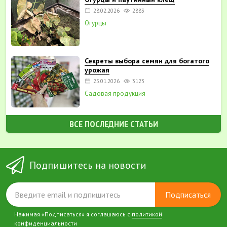
28.02.2026
2883
Огурцы
Секреты выбора семян для богатого
урожая
25.01.2026
3123
Садовая продукция
ВСЕ ПОСЛЕДНИЕ СТАТЬИ
Подпишитесь на новости
Подписаться
Нажимая «Подписаться» я соглашаюсь с
политикой
конфиденциальности