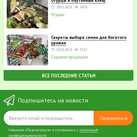
Огурцы и паутинный клещ
28.02.2026
2878
Огурцы
Секреты выбора семян для богатого
урожая
25.01.2026
3117
Садовая продукция
ВСЕ ПОСЛЕДНИЕ СТАТЬИ
Подпишитесь на новости
Подписаться
Нажимая «Подписаться» я соглашаюсь с
политикой
конфиденциальности