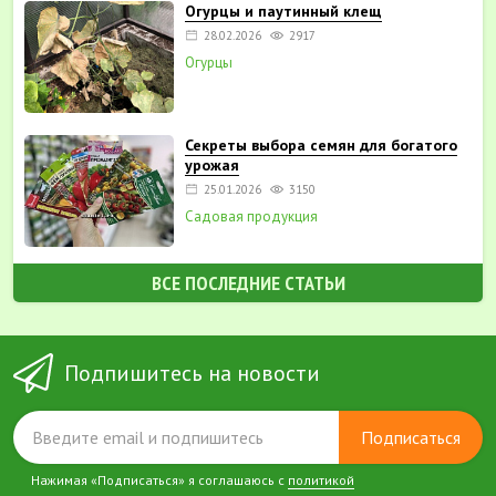
Огурцы и паутинный клещ
28.02.2026
2917
Огурцы
Секреты выбора семян для богатого
урожая
25.01.2026
3150
Садовая продукция
ВСЕ ПОСЛЕДНИЕ СТАТЬИ
Подпишитесь на новости
Подписаться
Нажимая «Подписаться» я соглашаюсь с
политикой