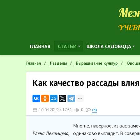
Меж
УЧЕБ
ГЛАВНАЯ
СТАТЬИ
ШКОЛА САДОВОДА
Главная
Разделы
Выращивание культур
Овощи
Как качество рассады влия
10.04.2019 в 17:31
0
(4)
Многие, наверное, из вас зам
Елена Лекомцева,
одинаково выглядит. В соверш