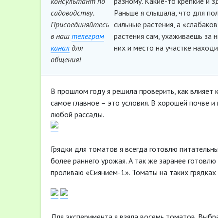
консультант по
разному. Какие-то крепкие и з
садоводству.
Раньше я слышала, что для по
Присоединяйтесь
сильные растения, а «слабако
в наш
телеграм
растения сам, ухаживаешь за 
канал
для
них и место на участке наход
общения!
В прошлом году я решила проверить, как влияет 
самое главное – это условия. В хорошей почве 
любой рассады.
Грядки для томатов я всегда готовлю питательны
более раннего урожая. А так же заранее готовлю
проливаю «Сиянием-1». Томаты на таких грядках
Для эксперимента я взяла восемь томатов. Выбр