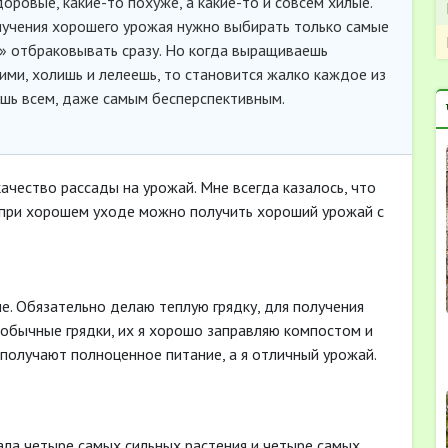
доровые, какие-то похуже, а какие-то и совсем хилые.
лучения хорошего урожая нужно выбирать только самые
в» отбраковывать сразу. Но когда выращиваешь
ними, холишь и лелеешь, то становится жалко каждое из
ишь всем, даже самым бесперспективным.
качество рассады на урожай. Мне всегда казалось, что
и при хорошем уходе можно получить хороший урожай с
е. Обязательно делаю теплую грядку, для получения
 обычные грядки, их я хорошо заправляю компостом и
 получают полноценное питание, а я отличный урожай.
ала четыре самых сильных растения и четыре самых