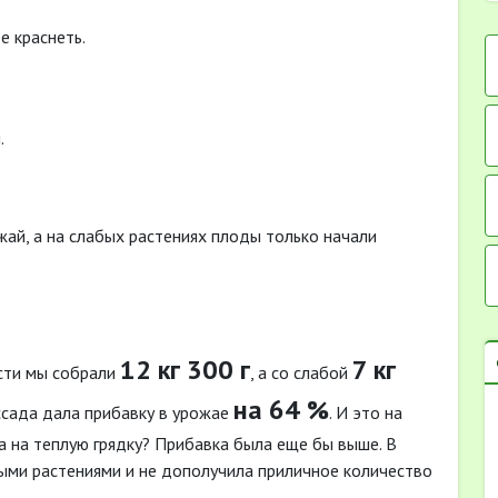
е краснеть.
.
ай, а на слабых растениях плоды только начали
12 кг 300 г
7 кг
ости мы собрали
, а со слабой
на 64 %
ссада дала прибавку в урожае
. И это на
ла на теплую грядку? Прибавка была еще бы выше. В
абыми растениями и не дополучила приличное количество