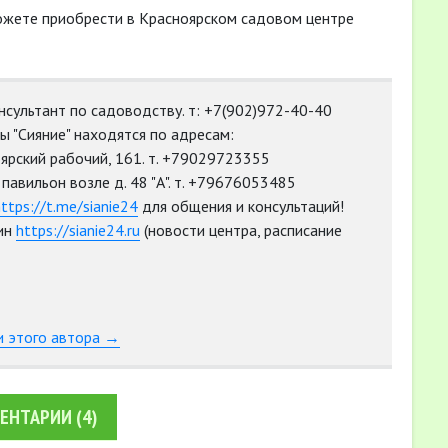
ожете приобрести в Красноярском садовом центре
нсультант по садоводству. т: +7(902)972-40-40
 "Сияние" находятся по адресам:
оярский рабочий, 161. т. +79029723355
а, павильон возле д. 48 "А". т. +79676053485
ttps://t.me/sianie24
для общения и консультаций!
ин
https://sianie24.ru
(новости центра, расписание
и этого автора →
ЕНТАРИИ
(4)