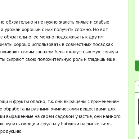
жно обязательно и не нужно жалеть хилые и слабые
 а урожай хороший с них получить сложно. Но вот
е обязательно, ее можно подсаживать к другим
Томаты хорошо использовать в совместных посадках
пугивают своим запахом белых капустных мух, совку и
аты сыграют свою положительную роль и глядишь еще
ощи и фрукты опасно, т.к. они выращены с применением
же обработаны разными химическими веществами для
щи выращенные на своем садовом участке, они намного
чше купить овощи и фрукты у бабушки на рынке, ведь
продукцию.