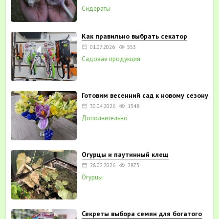
Сидераты
Как правильно выбрать секатор
01.07.2026
553
Садовая продукция
Готовим весенний сад к новому сезону
30.04.2026
1348
Дополнительно
Огурцы и паутинный клещ
28.02.2026
2873
Огурцы
Секреты выбора семян для богатого