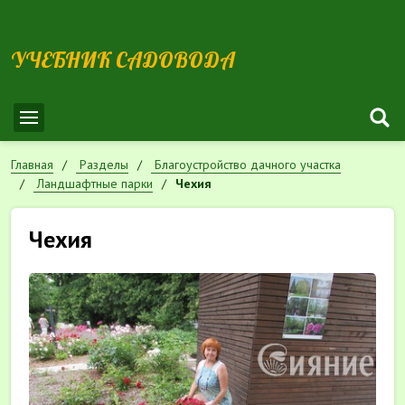
УЧЕБНИК САДОВОДА
Главная
Разделы
Благоустройство дачного участка
Ландшафтные парки
Чехия
Чехия