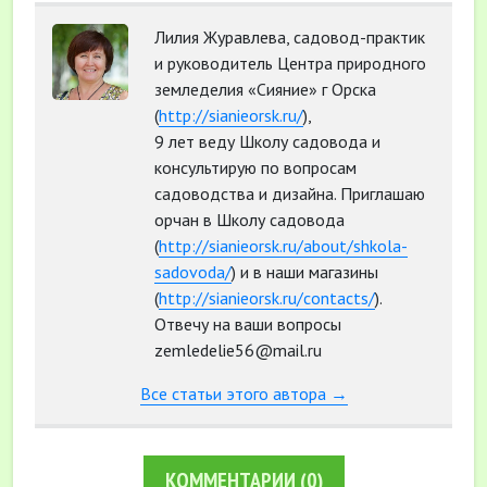
Лилия Журавлева, садовод-практик
и руководитель Центра природного
земледелия «Сияние» г Орска
(
http://sianieorsk.ru/
),
9 лет веду Школу садовода и
консультирую по вопросам
садоводства и дизайна. Приглашаю
орчан в Школу садовода
(
http://sianieorsk.ru/about/shkola-
sadovoda/
) и в наши магазины
(
http://sianieorsk.ru/contacts/
).
Отвечу на ваши вопросы
zemledelie56@mail.ru
Все статьи этого автора →
КОММЕНТАРИИ
(0)