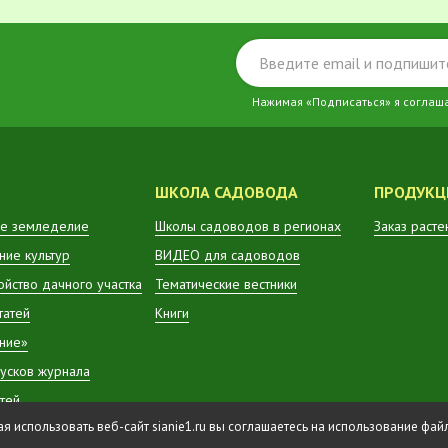
Нажимая «Подписаться» я соглаш
ШКОЛА САДОВОДА
ПРОДУКЦ
е земледелие
Школы садоводов в регионах
Заказ расте
ие культур
ВИДЕО для садоводов
ойство дачного участка
Тематические вестники
татей
Книги
ние»
усков журнала
атей
 использовать веб-сайт sianie1.ru вы соглашаетесь на использование фа