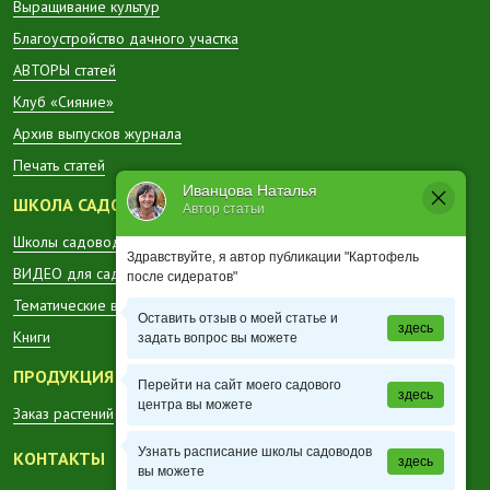
Выращивание культур
Благоустройство дачного участка
АВТОРЫ статей
Клуб «Сияние»
Архив выпусков журнала
Печать статей
Иванцова Наталья
ШКОЛА САДОВОДА
Автор статьи
Школы садоводов в регионах
Здравствуйте, я автор публикации "Картофель
ВИДЕО для садоводов
после сидератов"
Тематические вестники
Оставить отзыв о моей статье и
здесь
Книги
задать вопрос вы можете
ПРОДУКЦИЯ
Перейти на сайт моего садового
здесь
центра вы можете
Заказ растений
Узнать расписание школы садоводов
КОНТАКТЫ
здесь
вы можете