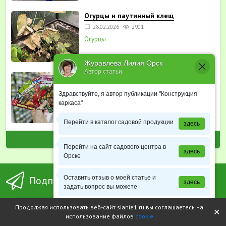
Огурцы и паутинный клещ
28.02.2026
2901
Огурцы
Журавлева Лилия Орск
Автор статьи
Секреты выбора семян для богатого
урожая
Здравствуйте, я автор публикации "Конструкция
25.01.2026
3141
каркаса"
Садовая продукция
Перейти в каталог садовой продукции
здесь
ВСЕ ПОСЛЕДНИЕ СТАТЬИ
Перейти на сайт садового центра в
здесь
Орске
Подпишитесь на новости
Оставить отзыв о моей статье и
здесь
задать вопрос вы можете
Продолжая использовать веб-сайт sianie1.ru вы соглашаетесь на
Подписаться
Узнать расписание школы садоводов
здесь
✕
использование файлов
cookie