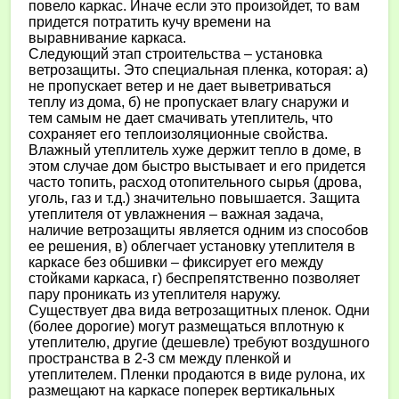
повело каркас. Иначе если это произойдет, то вам
придется потратить кучу времени на
выравнивание каркаса.
Следующий этап строительства – установка
ветрозащиты. Это специальная пленка, которая: а)
не пропускает ветер и не дает выветриваться
теплу из дома, б) не пропускает влагу снаружи и
тем самым не дает смачивать утеплитель, что
сохраняет его теплоизоляционные свойства.
Влажный утеплитель хуже держит тепло в доме, в
этом случае дом быстро выстывает и его придется
часто топить, расход отопительного сырья (дрова,
уголь, газ и т.д.) значительно повышается. Защита
утеплителя от увлажнения – важная задача,
наличие ветрозащиты является одним из способов
ее решения, в) облегчает установку утеплителя в
каркасе без обшивки – фиксирует его между
стойками каркаса, г) беспрепятственно позволяет
пару проникать из утеплителя наружу.
Существует два вида ветрозащитных пленок. Одни
(более дорогие) могут размещаться вплотную к
утеплителю, другие (дешевле) требуют воздушного
пространства в 2-3 см между пленкой и
утеплителем. Пленки продаются в виде рулона, их
размещают на каркасе поперек вертикальных