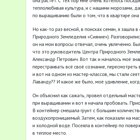
она растёт. С тех пор мне очень хотелось посадит
теплолюбивая культура, и с нашими морозами, да
по выращиванию были о том, что в квартире она 
Но как-то раз весной, в поисках семян, я зашла 
Природного Земледелия «Сияние»). Разговорилис
он на мои вопросы отвечал, очень увлеченно. Бы
что это руководитель Центра Природного Земле
Александр Петрович. Вот так и началось моё з
перестраивать всё своё сознание, пересмотреть
и вот на одном из мастер-классов, мы стали сеят
Лаванду?? И какое же было, моё удивление, когд
Он объяснил как сажать, провел отдельный масте
при выращивании и вот я начала пробовать. Прио
В контейнер смешала грунт с большим количеств
воздухопроницаемый. Затем, как показали на мас
и холодной воде. Посеяла в контейнер по поверх
в теплое место.