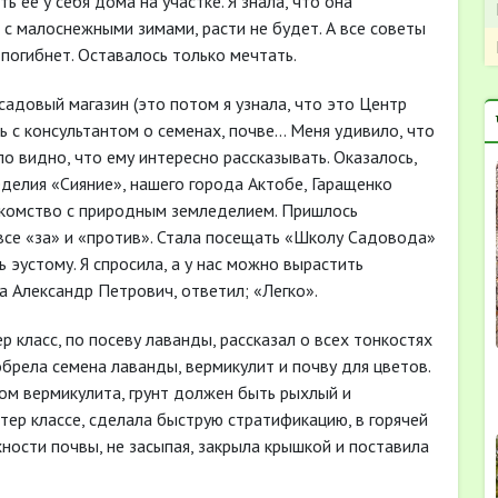
ь её у себя дома на участке. Я знала, что она
 с малоснежными зимами, расти не будет. А все советы
погибнет. Оставалось только мечтать.
в садовый магазин (это потом я узнала, что это Центр
ь с консультантом о семенах, почве… Меня удивило, что
ло видно, что ему интересно рассказывать. Оказалось,
делия «Сияние», нашего города Актобе, Гаращенко
накомство с природным земледелием. Пришлось
 все «за» и «против». Стала посещать «Школу Садовода»
ь эустому. Я спросила, а у нас можно вырастить
а Александр Петрович, ответил; «Легко».
р класс, по посеву лаванды, рассказал о всех тонкостях
брела семена лаванды, вермикулит и почву для цветов.
ом вермикулита, грунт должен быть рыхлый и
тер классе, сделала быструю стратификацию, в горячей
ности почвы, не засыпая, закрыла крышкой и поставила