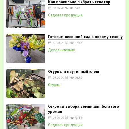
Как правильно выбрать секатор
01.07.2026
548
Садовая продукция
Готовим весенний сад к новому сезону
30.04.2026
1342
Дополнительно
Огурцы и паутинный клещ
28.02.2026
2869
Огурцы
Секреты выбора семян для богатого
урожая
25.01.2026
3113
Садовая продукция