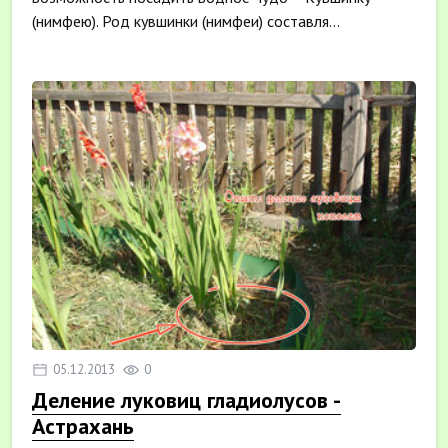
(нимфею). Род кувшинки (нимфеи) составля...
05.12.2013
0
Деление луковиц гладиолусов -
Астрахань