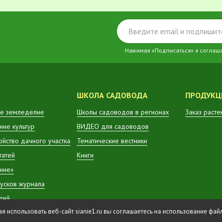
Нажимая «Подписаться» я соглаш
ШКОЛА САДОВОДА
ПРОДУКЦ
е земледелие
Школы садоводов в регионах
Заказ расте
ие культур
ВИДЕО для садоводов
ойство дачного участка
Тематические вестники
татей
Книги
ние»
усков журнала
атей
 использовать веб-сайт sianie1.ru вы соглашаетесь на использование фа