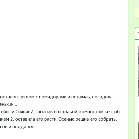
 осталось рядом с помидорами и подумав, посадила
ненький…
ейль и Сияние2, засыпав его травой, компостом, и чтоб
ием 2, оставила его расти. Осенью решив его собрать,
й он и поддался.