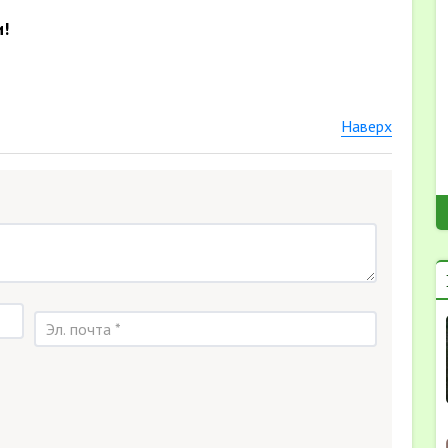
и!
Наверх