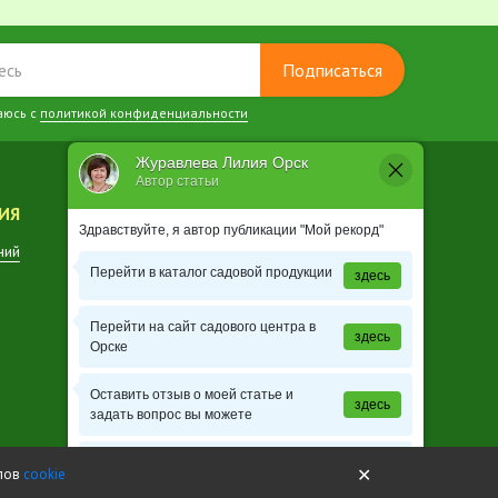
Подписаться
аюсь с
политикой конфиденциальности
Журавлева Лилия Орск
Автор статьи
ИЯ
КОНТАКТЫ
Здравствуйте, я автор публикации "Мой рекорд"
ний
Заказ растений
Перейти в каталог садовой продукции
здесь
Перейти на сайт садового центра в
здесь
Орске
Оставить отзыв о моей статье и
здесь
задать вопрос вы можете
Узнать расписание школы садоводов
здесь
✕
йлов
cookie