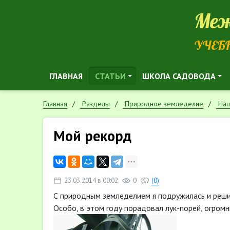
Меж
УЧЕБ
ГЛАВНАЯ
СТАТЬИ
ШКОЛА САДОВОДА
Главная
Разделы
Природное земледелие
Наш
Мой рекорд
23.03.2014 в 00:02
0
(0)
С природным земледелием я подружилась и реш
Особо, в этом году порадовал лук-порей, огромн