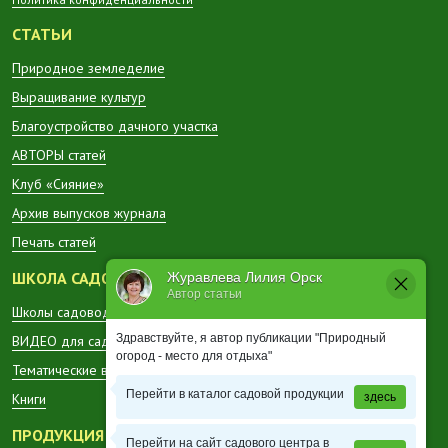
СТАТЬИ
Природное земледелие
Выращивание культур
Благоустройство дачного участка
АВТОРЫ статей
Клуб «Сияние»
Архив выпусков журнала
Печать статей
ШКОЛА САДОВОДА
Журавлева Лилия Орск
Автор статьи
Школы садоводов в регионах
Здравствуйте, я автор публикации "Природный
ВИДЕО для садоводов
огород - место для отдыха"
Тематические вестники
Перейти в каталог садовой продукции
здесь
Книги
ПРОДУКЦИЯ
Перейти на сайт садового центра в