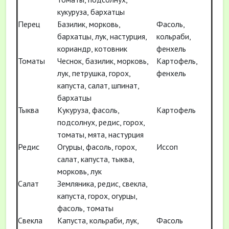
кукуруза, бархатцы
Перец
Базилик, морковь,
Фасоль,
бархатцы, лук, настурция,
кольраби,
кориандр, котовник
фенхель
Томаты
Чеснок, базилик, морковь,
Картофель,
лук, петрушка, горох,
фенхель
капуста, салат, шпинат,
бархатцы
Тыква
Кукуруза, фасоль,
Картофель
подсолнух, редис, горох,
томаты, мята, настурция
Редис
Огурцы, фасоль, горох,
Иссоп
салат, капуста, тыква,
морковь, лук
Салат
Земляника, редис, свекла,
капуста, горох, огурцы,
фасоль, томаты
Свекла
Капуста, кольраби, лук,
Фасоль