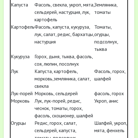
Капуста
Фасоль, свекла, укроп, мята,
Земляника,
сельдерей, настурция, лук,
томаты
картофель
Картофель
Фасоль, капуста, кукуруза,
Томаты,
лук, салат, редис, бархатцы,
огурцы,
настурция
подсолнух,
тыква
Кукуруза
Горох, дыня, тыква, фасоль,
соя, люпин, посолнух
Лук
Капуста, картофель,
Фасоль, горох,
морковь,земляника, салат,
шалфей
свекла
Лук-порей
Морковь, сельдерей
фасоль, горох
Морковь
Лук, лук-порей, редис,
Укроп, анис
чеснок, томаты, горох,
фасоль, скоционер, шалфей
Огурцы
Редис, горох, салат,
Шалфей, укроп,
сельдерей, капуста,
мята, фенхель
томаты, подсолнух,