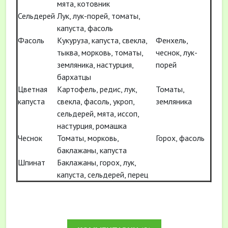
мята, котовник
Сельдерей
Лук, лук-порей, томаты,
капуста, фасоль
Фасоль
Кукуруза, капуста, свекла,
Фенхель,
тыква, морковь, томаты,
чеснок, лук-
земляника, настурция,
порей
бархатцы
Цветная
Картофель, редис, лук,
Томаты,
капуста
свекла, фасоль, укроп,
земляника
сельдерей, мята, иссоп,
настурция, ромашка
Чеснок
Томаты, морковь,
Горох, фасоль
баклажаны, капуста
Шпинат
Баклажаны, горох, лук,
капуста, сельдерей, перец