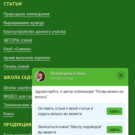
СТАТЬИ
Природное земледелие
Выращивание культур
Благоустройство дачного участка
АВТОРЫ статей
Клуб «Сияние»
Архив выпусков журнала
Печать статей
Лекомцева Елена
ШКОЛА САДОВОДА
Автор статьи
Школы садоводов в регионах
Здравствуйте, я автор публикации "Почву можно не
ВИДЕО для садоводов
копать"
Тематические вестники
Оставить отзыв о моей статье и
здесь
Книги
задать вопрос вы можете
ПРОДУКЦИЯ
Записаться в мою "Школу садоводов"
здесь
вы можете
Заказ растений