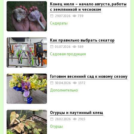
Конец июля – начало августа, работы
с земляникой и чесноком
29.07.2026
739
Сидераты
Как правильно выбрать секатор
01.07.2026
589
Садовая продукция
Готовим весенний сад к новому сезону
30.04.2026
1372
Дополнительно
Огурцы и паутинный клещ
28.02.2026
2915
Огурцы