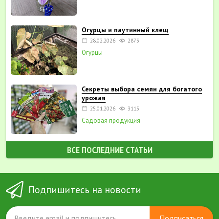
Огурцы и паутинный клещ
28.02.2026
2873
Огурцы
Секреты выбора семян для богатого
урожая
25.01.2026
3115
Садовая продукция
ВСЕ ПОСЛЕДНИЕ СТАТЬИ
Подпишитесь на новости
Подписаться