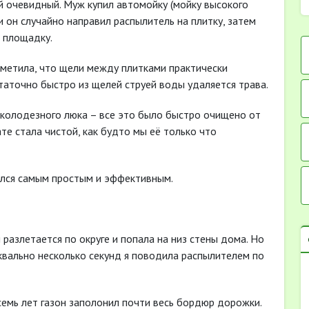
й очевидный. Муж купил автомойку (мойку высокого
и он случайно направил распылитель на плитку, затем
 площадку.
аметила, что щели между плитками практически
таточно быстро из щелей струей воды удаляется трава.
 колодезного люка – все это было быстро очищено от
ате стала чистой, как будто мы её только что
ался самым простым и эффективным.
разлетается по округе и попала на низ стены дома. Но
уквально несколько секунд я поводила распылителем по
семь лет газон заполонил почти весь бордюр дорожки.