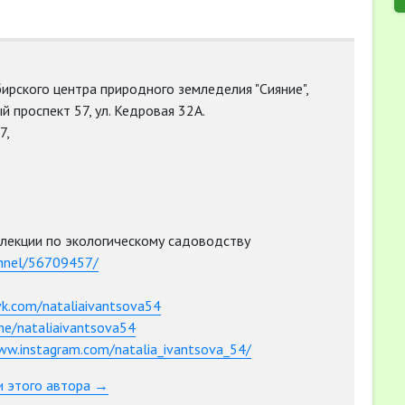
ирского центра природного земледелия "Сияние",
й проспект 57, ул. Кедровая 32А.
7,
лекции по экологическому садоводству
annel/56709457/
vk.com/nataliaivantsova54
.me/nataliaivantsova54
ww.instagram.com/natalia_ivantsova_54/
и этого автора →