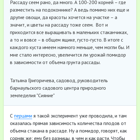
Рассаду сеем рано, да много. А 100-200 корней – где
разместить на подоконнике? А ведь помимо них еще и
другие овощи, да красоты хочется на участке – а
значит, и цветы на рассаду тоже сеем. Вот и
приходится все выращивать в маленьких стаканчиках,
а то и вовсе – в общем ящике, густо-густо. В итоге с
каждого куста имеем намного меньше, чем могли бы. И
мне стало интересно, увеличится ли урожай помидор
в зависимости от объема грунта рассады.
Татьяна Григоричева, садовод, руководитель
барнаульского садового центра природного
земледелия "Сияние"
С
перцами
я такой эксперимент уже проводила, и там
оказалась прямая зависимость количества плодов от
объема стакана в рассаде. Ну а помидор, говорят, как
сорняк же: ему без разницы, в чем и как расти. Чтобы