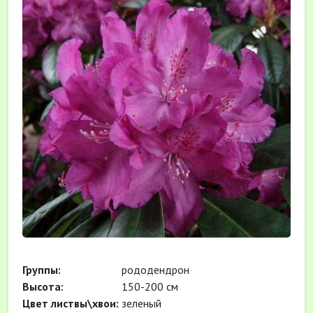
Группы:
рододендрон
Высота:
150-200 см
Цвет листвы\хвои:
зеленый