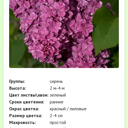
Группы:
сирень
Высота:
2 м-4 м
Цвет листвы\хвои:
зеленый
Сроки цветения:
ранние
Окрас цветка:
красный / лиловые
Размер цветка:
2-4 см
Махровость:
простой