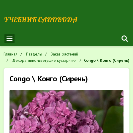
УЧЕБНИК САДОВОДА
Главная
Разделы
Заказ растений
Декоративно-цветущие кустарники
Congo \ Конго (Сирень)
Congo \ Конго (Сирень)