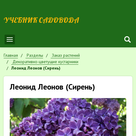
УЧЕБНИК САДОВОДА
Главная
Разделы
Заказ растений
Декоративно-цветущие кустарники
Леонид Леонов (Сирень)
Леонид Леонов (Сирень)