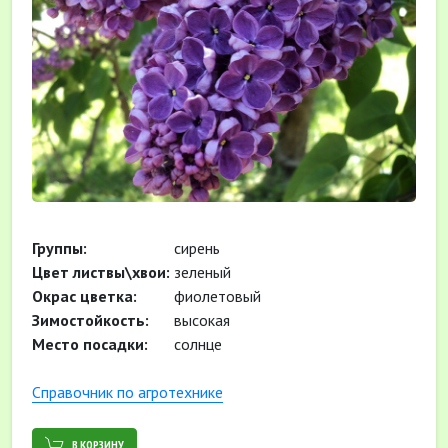
Группы:
сирень
Цвет листвы\хвои:
зеленый
Окрас цветка:
фиолетовый
Зимостойкость:
высокая
Место посадки:
солнце
Cправочник по агротехнике
В КОРЗИНУ