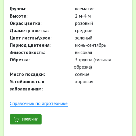
Группы:
клематис
Высота:
2 м-4 м
Окрас цветка:
розовый
Диаметр цветка:
средние
Цвет листвы\хвои:
зеленый
Период цветения:
июнь-сентябрь
Зимостойкость:
высокая
Обрезка:
3 группа (сильная
обрезка)
Место посадки:
солнце
Устойчивость к
хорошая
заболеваниям:
Cправочник по агротехнике
В КОРЗИНУ