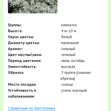
Группы:
клематис
Высота:
4 м-10 м
Окрас цветка:
белый
Диаметр цветка:
маленькие
Аромат:
сильный
Цвет листвы\хвои:
зеленый
Период цветения:
июнь-октябрь
Зимостойкость:
высокая
Обрезка:
3 группа (сильная
обрезка)
Место посадки:
солнце
Устойчивость к
очень хорошая
заболеваниям:
Cправочник по агротехнике