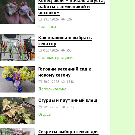
Конец июля – начало августа,
работы с земляникой и
чесноком
29.07.2026
626
Сидераты
Как правильно выбрать
секатор
01.07.2026
553
Садовая продукция
Готовим весенний сад к
новому сезону
30.04.2026
1348
Дополнительно
Огурцы и паутинный клещ
28.02.2026
2873
Огурцы
Секреты выбора семян для