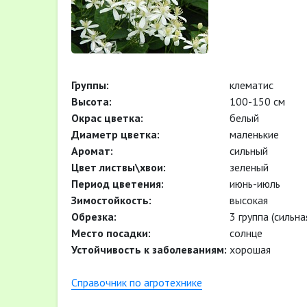
Группы:
клематис
Высота:
100-150 см
Окрас цветка:
белый
Диаметр цветка:
маленькие
Аромат:
сильный
Цвет листвы\хвои:
зеленый
Период цветения:
июнь-июль
Зимостойкость:
высокая
Обрезка:
3 группа (сильна
Место посадки:
солнце
Устойчивость к заболеваниям:
хорошая
Cправочник по агротехнике