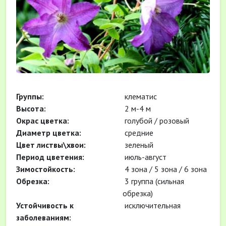
Группы:
клематис
Высота:
2 м-4 м
Окрас цветка:
голубой / розовый
Диаметр цветка:
средние
Цвет листвы\хвои:
зеленый
Период цветения:
июль-август
Зимостойкость:
4 зона / 5 зона / 6 зона
Обрезка:
3 группа (сильная
обрезка)
Устойчивость к
исключительная
заболеваниям: